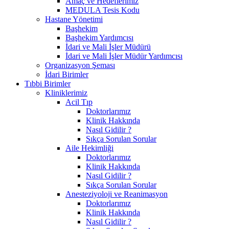
Amaç ve Hedeflerimiz
MEDULA Tesis Kodu
Hastane Yönetimi
Başhekim
Başhekim Yardımcısı
İdari ve Mali İşler Müdürü
İdari ve Mali İşler Müdür Yardımcısı
Organizasyon Şeması
İdari Birimler
Tıbbi Birimler
Kliniklerimiz
Acil Tıp
Doktorlarımız
Klinik Hakkında
Nasıl Gidilir ?
Sıkça Sorulan Sorular
Aile Hekimliği
Doktorlarımız
Klinik Hakkında
Nasıl Gidilir ?
Sıkça Sorulan Sorular
Anesteziyoloji ve Reanimasyon
Doktorlarımız
Klinik Hakkında
Nasıl Gidilir ?