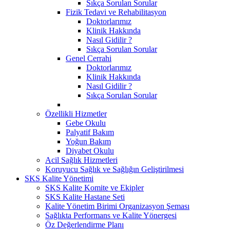
Sıkça Sorulan Sorular
Fizik Tedavi ve Rehabilitasyon
Doktorlarımız
Klinik Hakkında
Nasıl Gidilir ?
Sıkça Sorulan Sorular
Genel Cerrahi
Doktorlarımız
Klinik Hakkında
Nasıl Gidilir ?
Sıkça Sorulan Sorular
Özellikli Hizmetler
Gebe Okulu
Palyatif Bakım
Yoğun Bakım
Diyabet Okulu
Acil Sağlık Hizmetleri
Koruyucu Sağlık ve Sağlığın Geliştirilmesi
SKS Kalite Yönetimi
SKS Kalite Komite ve Ekipler
SKS Kalite Hastane Seti
Kalite Yönetim Birimi Organizasyon Şeması
Sağlıkta Performans ve Kalite Yönergesi
Öz Değerlendirme Planı