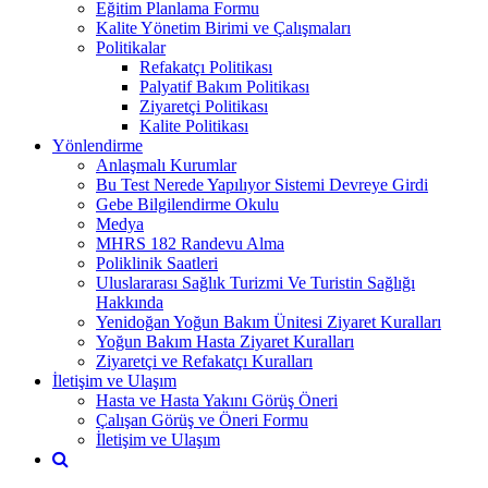
Eğitim Planlama Formu
Kalite Yönetim Birimi ve Çalışmaları
Politikalar
Refakatçı Politikası
Palyatif Bakım Politikası
Ziyaretçi Politikası
Kalite Politikası
Yönlendirme
Anlaşmalı Kurumlar
Bu Test Nerede Yapılıyor Sistemi Devreye Girdi
Gebe Bilgilendirme Okulu
Medya
MHRS 182 Randevu Alma
Poliklinik Saatleri
Uluslararası Sağlık Turizmi Ve Turistin Sağlığı
Hakkında
Yenidoğan Yoğun Bakım Ünitesi Ziyaret Kuralları
Yoğun Bakım Hasta Ziyaret Kuralları
Ziyaretçi ve Refakatçı Kuralları
İletişim ve Ulaşım
Hasta ve Hasta Yakını Görüş Öneri
Çalışan Görüş ve Öneri Formu
İletişim ve Ulaşım