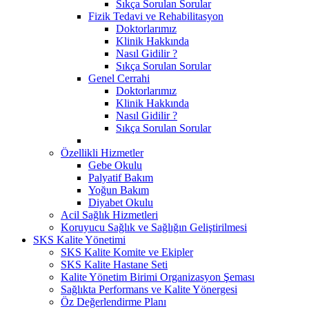
Sıkça Sorulan Sorular
Fizik Tedavi ve Rehabilitasyon
Doktorlarımız
Klinik Hakkında
Nasıl Gidilir ?
Sıkça Sorulan Sorular
Genel Cerrahi
Doktorlarımız
Klinik Hakkında
Nasıl Gidilir ?
Sıkça Sorulan Sorular
Özellikli Hizmetler
Gebe Okulu
Palyatif Bakım
Yoğun Bakım
Diyabet Okulu
Acil Sağlık Hizmetleri
Koruyucu Sağlık ve Sağlığın Geliştirilmesi
SKS Kalite Yönetimi
SKS Kalite Komite ve Ekipler
SKS Kalite Hastane Seti
Kalite Yönetim Birimi Organizasyon Şeması
Sağlıkta Performans ve Kalite Yönergesi
Öz Değerlendirme Planı