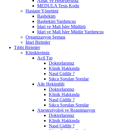
Amaç ve Hedeflerimiz
MEDULA Tesis Kodu
Hastane Yönetimi
Başhekim
Başhekim Yardımcısı
İdari ve Mali İşler Müdürü
İdari ve Mali İşler Müdür Yardımcısı
Organizasyon Şeması
İdari Birimler
Tıbbi Birimler
Kliniklerimiz
Acil Tıp
Doktorlarımız
Klinik Hakkında
Nasıl Gidilir ?
Sıkça Sorulan Sorular
Aile Hekimliği
Doktorlarımız
Klinik Hakkında
Nasıl Gidilir ?
Sıkça Sorulan Sorular
Anesteziyoloji ve Reanimasyon
Doktorlarımız
Klinik Hakkında
Nasıl Gidilir ?