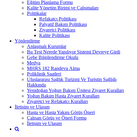
Eğitim Planlama Formu
Kalite Yönetim Birimi ve Çalışmaları
Politikalar
Refakatçı Politikası
Palyatif Bakım Politikası
Ziyaretçi Politikası
Kalite Politikası
Yönlendirme
Anlaşmalı Kurumlar
Bu Test Nerede Yapılıyor Sistemi Devreye Girdi
Gebe Bilgilendirme Okulu
Medya
MHRS 182 Randevu Alma
Poliklinik Saatleri
Uluslararası Sağlık Turizmi Ve Turistin Sağlığı
Hakkında
Yenidoğan Yoğun Bakım Ünitesi Ziyaret Kuralları
Yoğun Bakım Hasta Ziyaret Kuralları
Ziyaretçi ve Refakatçı Kuralları
İletişim ve Ulaşım
Hasta ve Hasta Yakını Görüş Öneri
Çalışan Görüş ve Öneri Formu
İletişim ve Ulaşım