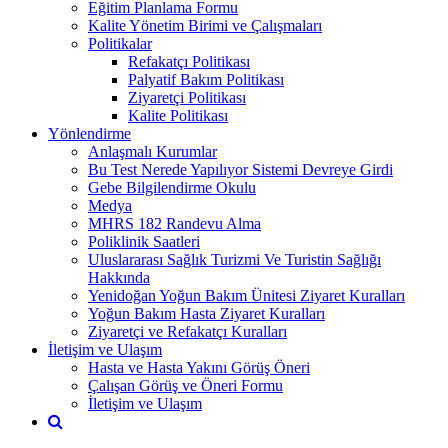
Eğitim Planlama Formu
Kalite Yönetim Birimi ve Çalışmaları
Politikalar
Refakatçı Politikası
Palyatif Bakım Politikası
Ziyaretçi Politikası
Kalite Politikası
Yönlendirme
Anlaşmalı Kurumlar
Bu Test Nerede Yapılıyor Sistemi Devreye Girdi
Gebe Bilgilendirme Okulu
Medya
MHRS 182 Randevu Alma
Poliklinik Saatleri
Uluslararası Sağlık Turizmi Ve Turistin Sağlığı
Hakkında
Yenidoğan Yoğun Bakım Ünitesi Ziyaret Kuralları
Yoğun Bakım Hasta Ziyaret Kuralları
Ziyaretçi ve Refakatçı Kuralları
İletişim ve Ulaşım
Hasta ve Hasta Yakını Görüş Öneri
Çalışan Görüş ve Öneri Formu
İletişim ve Ulaşım