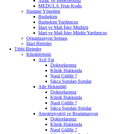
Amaç ve Hedeflerimiz
MEDULA Tesis Kodu
Hastane Yönetimi
Başhekim
Başhekim Yardımcısı
İdari ve Mali İşler Müdürü
İdari ve Mali İşler Müdür Yardımcısı
Organizasyon Şeması
İdari Birimler
Tıbbi Birimler
Kliniklerimiz
Acil Tıp
Doktorlarımız
Klinik Hakkında
Nasıl Gidilir ?
Sıkça Sorulan Sorular
Aile Hekimliği
Doktorlarımız
Klinik Hakkında
Nasıl Gidilir ?
Sıkça Sorulan Sorular
Anesteziyoloji ve Reanimasyon
Doktorlarımız
Klinik Hakkında
Nasıl Gidilir ?