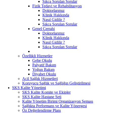
Sıkça Sorulan Sorular
Fizik Tedavi ve Rehabilitasyon
Doktorlarımız
Klinik Hakkında
Nasıl Gidilir ?
Sıkça Sorulan Sorular
Genel Cerrahi
Doktorlarımız
Klinik Hakkında
Nasıl Gidilir ?
Sıkça Sorulan Sorular
Özellikli Hizmetler
Gebe Okulu
Palyatif Bakım
Yoğun Bakım
Diyabet Okulu
Acil Sağlık Hizmetleri
Koruyucu Sağlık ve Sağlığın Geliştirilmesi
SKS Kalite Yönetimi
SKS Kalite Komite ve Ekipler
SKS Kalite Hastane Seti
Kalite Yönetim Birimi Organizasyon Şeması
Sağlıkta Performans ve Kalite Yönergesi
Öz Değerlendirme Planı